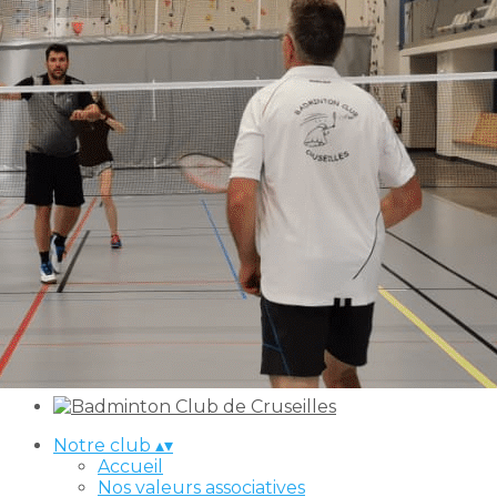
Exporter les lignes sélectionnées
Exporter toutes les colonnes
Exporter uniquement les colonnes affichées
Menu
<
>
Accueil
Nos valeurs associatives
Le Comité
Label EFB **
Nos Sponsors
Ajoutez un logo, un bouton, des réseaux sociaux
Cliquez pour éditer
Notre club
▴
▾
Accueil
Nos valeurs associatives