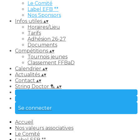
Le Comité
Label EFB **
Nos Sponsors
Infos utiles
▴
▾
Horaires/Lieu
Tarifs
Adhésion 26-27
Documents
Compétitions
▴
▾
Tournois jeunes
Classement FFBaD
Calendrier
▴
▾
Actualités
▴
▾
Contact
▴
▾
String Doctor 🏸
▴
▾
Se connecter
Accueil
Nos valeurs associatives
Le Comité
Label EFB **